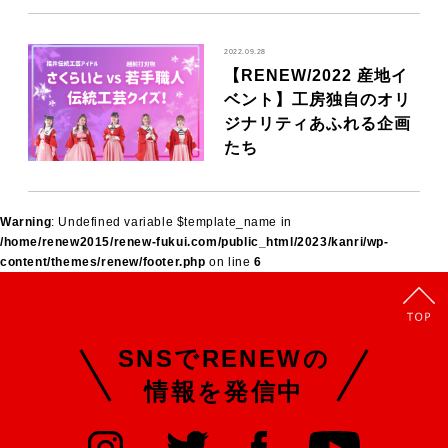
2022.09.28
【RENEW/2022 産地イ
ベント】工房独自のオリ
ジナリティあふれる企画
たち
Warning
: Undefined variable $template_name in
/home/renew2015/renew-fukui.com/public_html/2023/kanri/wp-
content/themes/renew/footer.php
on line
6
SNSでRENEWの
情報を発信中