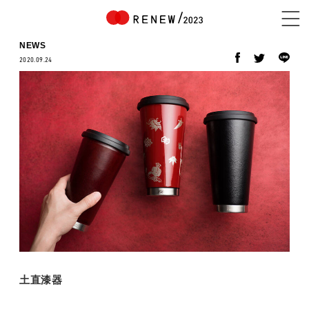
NEWS
2020.09.24
NEWS
ABOUT
CONTENTS
EXHIBITOR
土直漆器