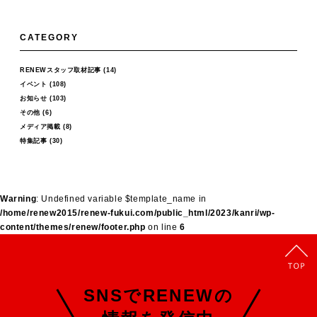
CATEGORY
RENEWスタッフ取材記事
(14)
イベント
(108)
お知らせ
(103)
その他
(6)
メディア掲載
(8)
特集記事
(30)
Warning
: Undefined variable $template_name in
/home/renew2015/renew-fukui.com/public_html/2023/kanri/wp-
content/themes/renew/footer.php
on line
6
SNSでRENEWの