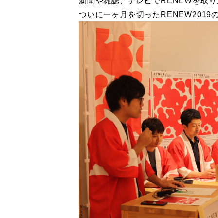
新聞や雑誌、テレビでRENEWを取
ついに一ヶ月を切ったRENEW201