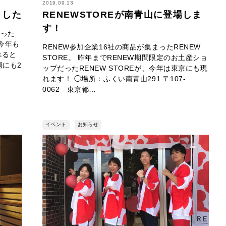
2019.09.13
ました
RENEWSTOREが南青山に登場しま
す！
まった
今年も
RENEW参加企業16社の商品が集まったRENEW
べると
STORE。 昨年までRENEW期間限定のお土産ショ
にも2
ップだったRENEW STOREが、今年は東京にも現
れます！ ◯場所：ふくい南青山291 〒107-
0062 東京都…
イベント
お知らせ