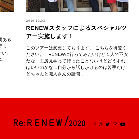
2019.10.03
RENEWスタッフによるスペシャルツ
アー実施します！
間ある
行っ
このツアーは変更しております。 こちらを御覧く
うか。
ださい。 RENEWに行ってみたいけど１人で不安
ね。
だな…工房見学って行ったことないけどどうすれ
ばいいのかな…自分から話しかけるのは苦手だけ
どちゃんと職人さんの話聞…