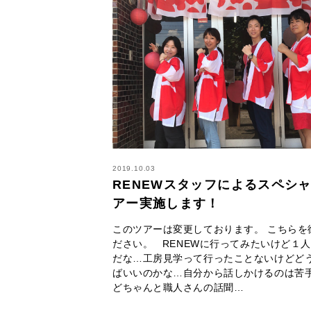
2019.10.03
RENEWスタッフによるスペシ
アー実施します！
このツアーは変更しております。 こちらを
ださい。 RENEWに行ってみたいけど１
だな…工房見学って行ったことないけどど
ばいいのかな…自分から話しかけるのは苦
どちゃんと職人さんの話聞…