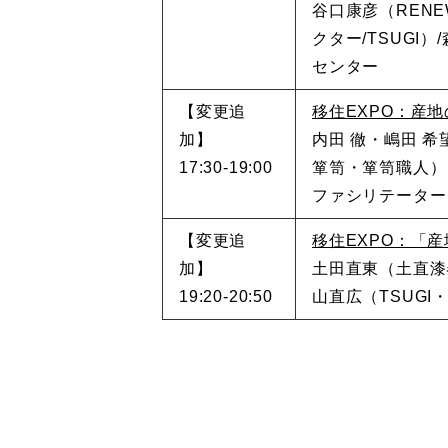
谷口康彦（RENE
クター/TSUGI
センター
【変更追
移住EXPO：産
加】
内田 徹・嶋田 希
17:30-19:00
箪笥・箪笥職人）
ファシリテーター
【変更追
移住EXPO：「産
加】
土田直東（土直漆器
19:20-20:50
山直広（TSUGI