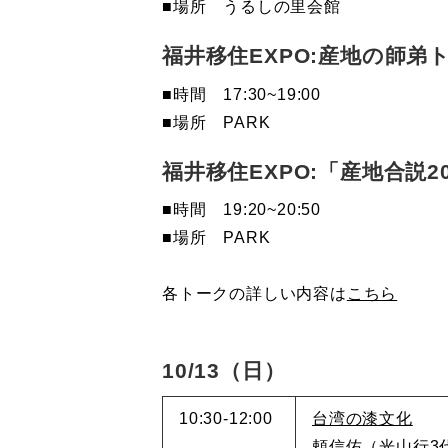
■場所 うるしの里会館
福井移住EXPO:産地の師
■時間 17:30~19:00
■場所 PARK
福井移住EXPO:「産地合説
■時間 19:20~20:50
■場所 PARK
各トークの詳しい内容は
こちら
10/13（日）
10:30-12:00
台湾の漆文化
頼信佑（光山行3