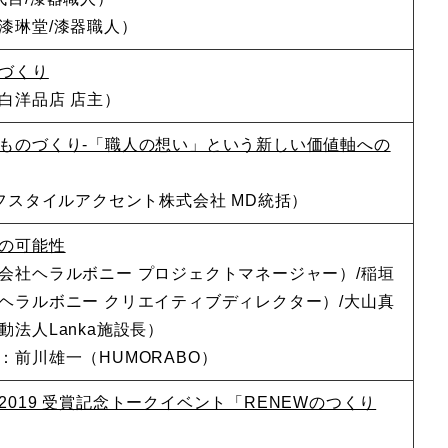
漆琳堂/漆器職人）
づくり
白洋品店 店主）
ものづくり-「職人の想い」という新しい価値軸への
イフスタイルアクセント株式会社 MD統括）
の可能性
会社ヘラルボニー プロジェクトマネージャー）/稲垣
ヘラルボニー クリエイティブディレクター）/大山真
法人Lanka施設長）
：前川雄一（HUMORABO）
019 受賞記念トークイベント「RENEWのつくり