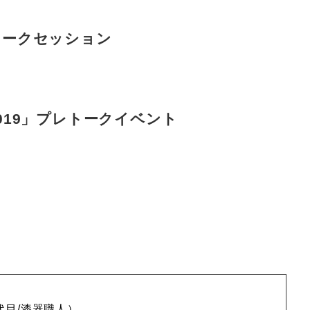
弟トークセッション
2019」プレトークイベント
代目/漆器職人）