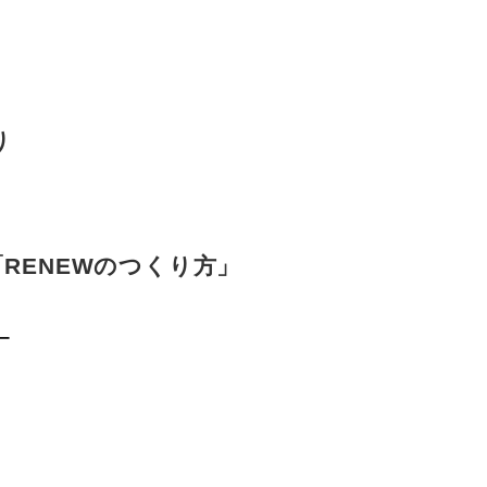
くり
RENEWのつくり方」
ー
性