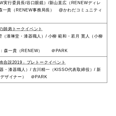
W実行委員長/谷口眼鏡）/新山直広（RENEWディレ
）/森一貴（RENEW事務局長） @かわだコミュニティ
地の師弟トークイベント
望（漆琳堂・漆器職人）/ 小柳 範和・若月 寛人（小柳
：森一貴（RENEW） ＠PARK
地合説2019」プレトークイベント
・漆器職人）/ 吉川精一（KISSO代表取締役）/ 新
・デザイナー） ＠PARK