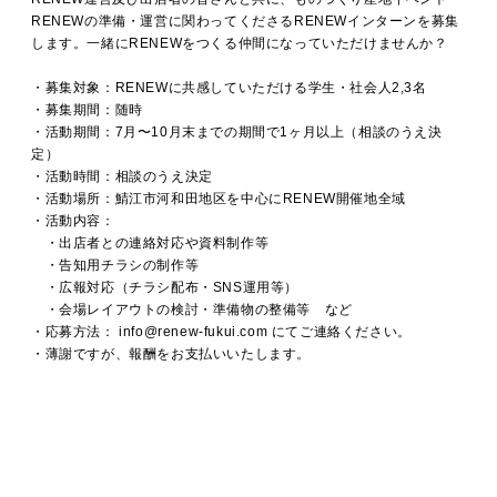
RENEWの準備・運営に関わってくださるRENEWインターンを募集
します。一緒にRENEWをつくる仲間になっていただけませんか？
・募集対象：RENEWに共感していただける学生・社会人2,3名
・募集期間：随時
・活動期間：7月〜10月末までの期間で1ヶ月以上（相談のうえ決
定）
・活動時間：相談のうえ決定
・活動場所：鯖江市河和田地区を中心にRENEW開催地全域
・活動内容：
・出店者との連絡対応や資料制作等
・告知用チラシの制作等
・広報対応（チラシ配布・SNS運用等）
・会場レイアウトの検討・準備物の整備等 など
・応募方法： info@renew-fukui.com にてご連絡ください。
・薄謝ですが、報酬をお支払いいたします。