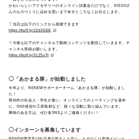
かわいらしいアクセサリーのオンライン試着会だけでなく、KISSOさ
んのものづくりに込める思いまで余すところなくお伝えします。
▽当日は以下のリンクから視聴できます
https://buff.ly/2Zd3GEE
▽今後も以下のチャンネルで動画コンテンツを配信していきます。チ
ャンネル登録お願いします。
https://buff.ly/31Z5uTt
◯「あかまる隊」が始動しました
今年より、RENEWサポーターチーム「あかまる隊」が始動しまし
た！
県内外の社会人・学生が集い、オンラインでのミーティングを基本
に、SNS発信や工房取材など、様々な活動に取り組んでいます。
興味のある方は、ぜひ各SNSよりご連絡ください！
◯インターンを募集しています
RENEW運営及び出店者の皆さんと共に、ものづくり産地イベント