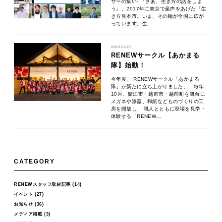
サーの集い- 「さあ、生き方の話をしよ
う」。2017年に東京で産声をあげた「生
き方見本市。いま、その輪が全国に広が
っています。生…
2020.05.07
RENEWサークル【あかまる
隊】始動！
今年度、 RENEWサークル「あかまる
隊」が新たに立ち上がりました。 毎年
10月、鯖江市・越前市・越前町を舞台に
メガネや漆器、和紙などものづくりの工
房を開放し、 職人とともに現場を見学・
体験する「RENEW…
CATEGORY
RENEWスタッフ取材記事
(14)
イベント
(27)
お知らせ
(36)
メディア掲載
(3)