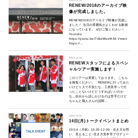
2018.12.19
RENEW/2018のアーカイブ映
像が完成しました。
RENEW2018のアーカイブ映像が完成し
ました！ 当日の雰囲気がよくわかる動画
になっています。 ぜひご覧ください！
Youtube
https://youtu.be/7UbsWueIKSk Vimeo
https://…
2019.10.03
RENEWスタッフによるスペシ
ャルツアー実施します！
このツアーは変更しております。 こちら
を御覧ください。 RENEWに行ってみた
いけど１人で不安だな…工房見学って行
ったことないけどどうすればいいのか
な…自分から話しかけるのは苦手だけど
ちゃんと職人さんの話聞…
2019.10.13
14日(月)トークイベントまとめ
10/14（月祝）10:30-12:00・生き方を問
い、見えること -生き方見本市プロデュー