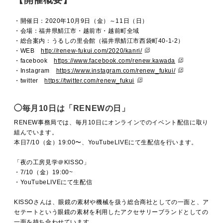
・開催日：2020年10月9日（金）～11日（日）
・会場：福井県鯖江市・越前市・越前町全域
・総合案内：うるしの里会館（福井県鯖江市西袋町40-1-2）
・WEB
http://renew-fukui.com/2020/kanri/
・facebook
https://www.facebook.com/renew.kawada
・Instagram
https://www.instagram.com/renew_fukui/
・twitter
https://twitter.com/renew_fukui
◯毎月10日は「RENEWの日」
RENEW事務局では、毎月10日にオンラインでのイベント配信に取り
組んでいます。
本日7/10（金）19:00〜、YouTubeLIVEにて生配信を行います。
「夜の工房見学＠KISSO」
・7/10（金）19:00~
・YouTubeLIVEにて生配信
KISSOさんは、眼鏡の素材や機械を扱う総合商社としての一面と、ア
セテートという眼鏡の素材を利用したアクセサリーブランドとしての
一面を持ち合わせています。