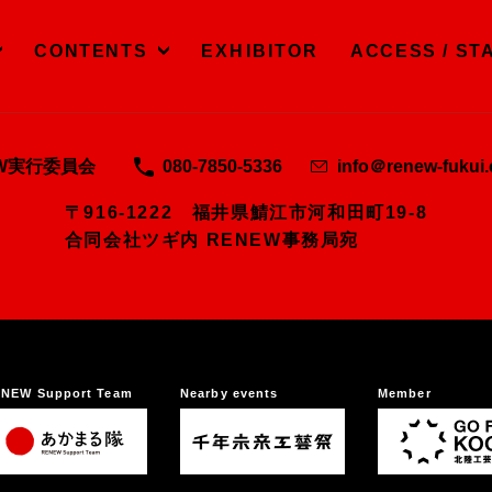
CONTENTS
EXHIBITOR
ACCESS / ST
EW実行委員会
080-7850-5336
info＠renew-fukui
〒916-1222 福井県鯖江市河和田町19-8
合同会社ツギ内 RENEW事務局宛
NEW Support Team
Nearby events
Member