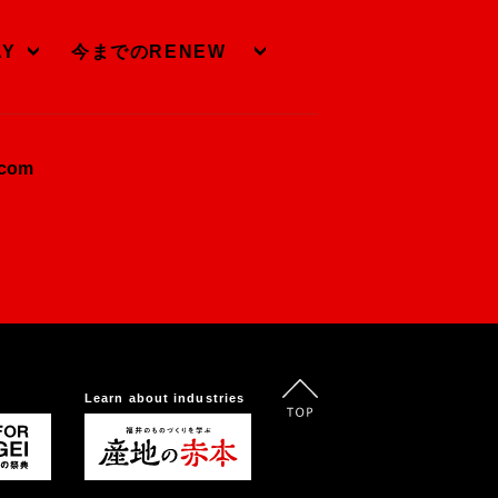
AY
今までのRENEW
.com
Learn about industries