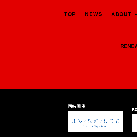
TOP
NEWS
ABOUT
REN
同時開催
RE