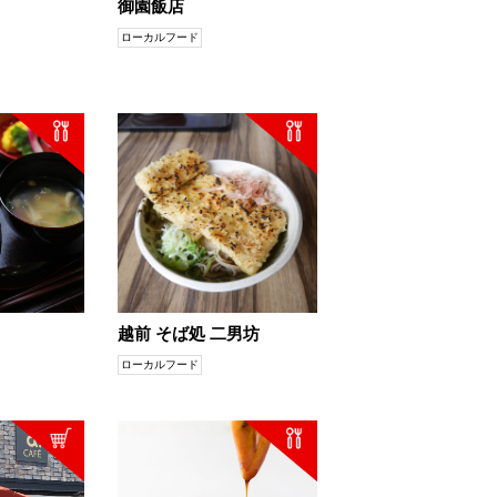
御園飯店
ローカルフード
越前 そば処 二男坊
ローカルフード