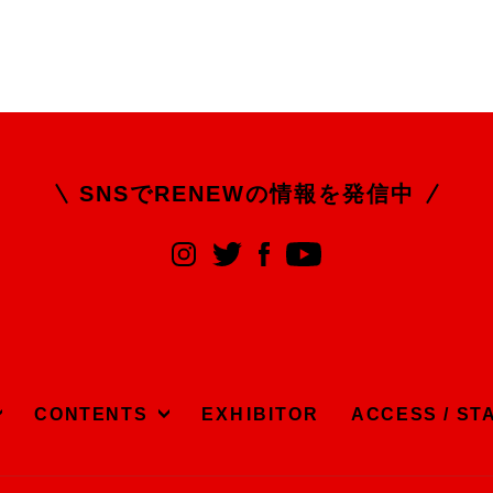
SNSでRENEWの
情報を発信中
CONTENTS
EXHIBITOR
ACCESS / ST