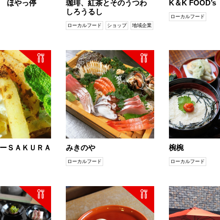
 ほやっ停
珈琲、紅茶とそのうつわ
K＆K FOOD’s
しろうるし
ローカルフード
ローカルフード
ショップ
地域企業
ーＳＡＫＵＲＡ
みきのや
椀椀
ローカルフード
ローカルフード