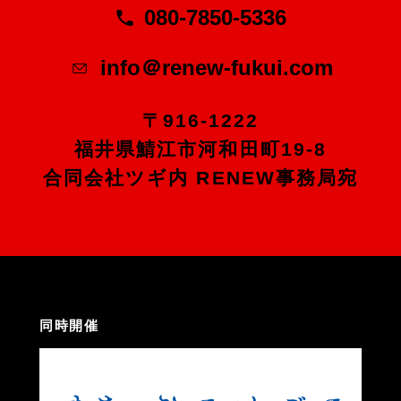
080-7850-5336
info＠renew-fukui.com
〒916-1222
福井県鯖江市河和田町19-8
合同会社ツギ内 RENEW事務局宛
同時開催