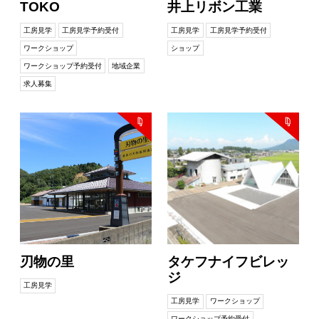
TOKO
井上リボン工業
工房見学
工房見学予約受付
工房見学
工房見学予約受付
ワークショップ
ショップ
ワークショップ予約受付
地域企業
求人募集
刃物の里
タケフナイフビレッ
ジ
工房見学
工房見学
ワークショップ
ワークショップ予約受付