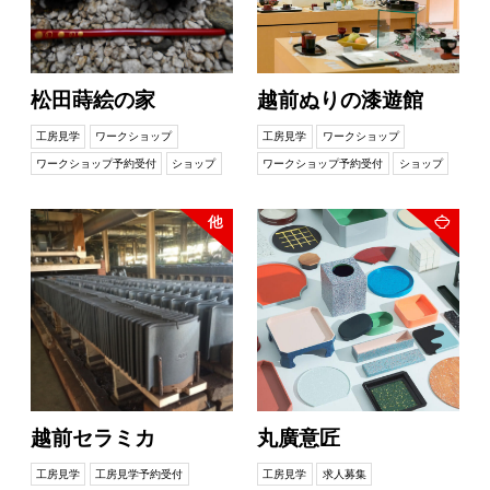
松田蒔絵の家
越前ぬりの漆遊館
工房見学
ワークショップ
工房見学
ワークショップ
ワークショップ予約受付
ショップ
ワークショップ予約受付
ショップ
越前セラミカ
丸廣意匠
工房見学
工房見学予約受付
工房見学
求人募集