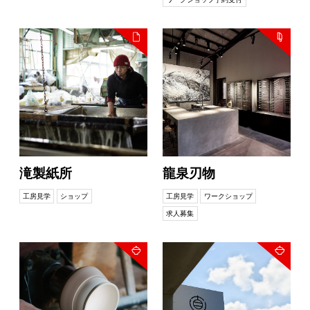
滝製紙所
龍泉刃物
工房見学
ショップ
工房見学
ワークショップ
求人募集