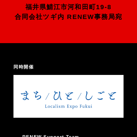
福井県鯖江市河和田町19-8
合同会社ツギ内 RENEW事務局宛
同時開催
RENEW Support Team