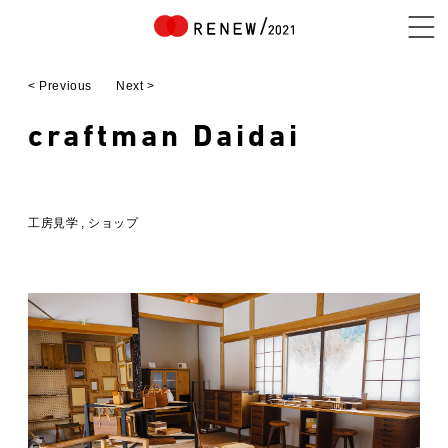
< Previous
Next >
NEWS
craftman Daidai
ABOUT
工房見学
ショップ
CONTENTS
EXHIBITOR