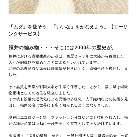
MOVIE
「ムダ」を愛そう、「いいな」をかなえよう。【エーリ
ACCESS / STAY
ンクサービス】
福井の編み物・・・そこには2000年の歴史が。
CONTACT
福井における織物生産の起源は、西暦２～３年に大陸から移住した
人々が絹織物を始めたことによるといわれています。
北陸の温暖多湿な気候は静電気が起きにくく、織物生産を後押ししま
した。
その品質を天皇や戦国大名が手厚く保護したことから、福井県は絹織
物産地としての地位を確立しました。
その後も設備の近代化による品種の多様化・人工織物などの技術を見
出し、福井の名は世界にも広く知られるようになりました。
現在はエコロジー分野・ファッション分野などにも技術を投入し、福
井の繊維産業はつねに一歩先を行く存在としてあり続けています。
※参考：『福井の繊維 歴史』 一般社団法人福井県繊維協会 公式