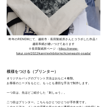
昨年のRENEWにて、越前市・長田製紙所さんとコラボした作品！
越前和紙が縫いつけてあります
※長田製紙所ページ：
https://renew-
fukui.com/2022/kanri/exhibitor/echizenwashi-osada/
模様をつける（プリンター）
オリジナルバッグのプリント方法はおもに４種類。
お客様のニーズをもとに、もっとも適切な手法で制作します。
一つ目は、先ほどご紹介した「刺しゅう」。
二つ目はプリンター。こちらもひとつひとつが手作業です。