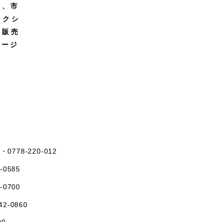
円、市
タクシ
ト販売
ページ
L・
0778-220-012
-0585
-0700
42-0860