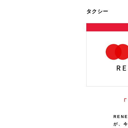
タクシー
REN
が、