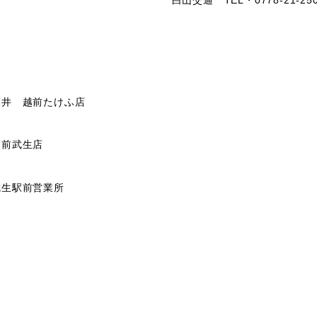
白山交通 TEL・
0778-21-25
福井 越前たけふ店
越前武生店
武生駅前営業所