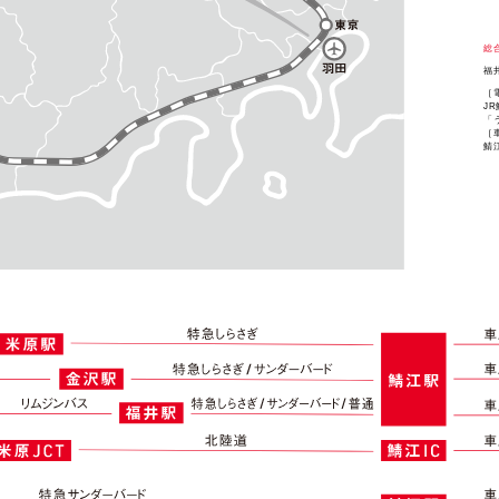
総
福
［
J
「
［
鯖