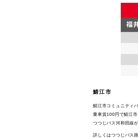
鯖江市
鯖江市コミュニティ
乗車賃100円で鯖江
つつじバス河和田線が
詳しくはつつじバス