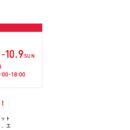
！
ケット
と、工