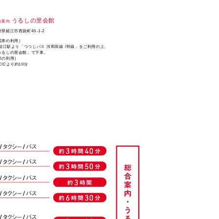
うるしの里会館
合案内
井県鯖江市西袋町40-1-2
電車の利用］
R鯖江駅より「つつじバス 河和田線 /幹線」をご利用の上、
うるしの里会館」で下車。
車の利用］
江ICより約10分