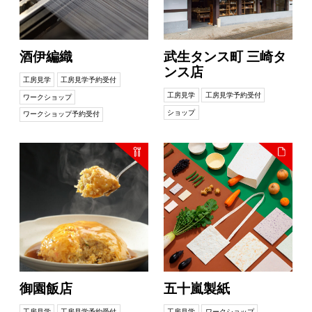
酒伊編織
武生タンス町 三崎タ
ンス店
工房見学
工房見学予約受付
工房見学
工房見学予約受付
ワークショップ
ショップ
ワークショップ予約受付
御園飯店
五十嵐製紙
工房見学
工房見学予約受付
工房見学
ワークショップ