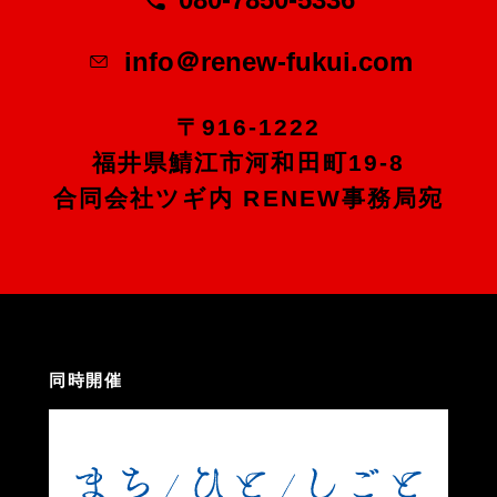
info＠renew-fukui.com
〒916-1222
福井県鯖江市河和田町19-8
合同会社ツギ内 RENEW事務局宛
同時開催