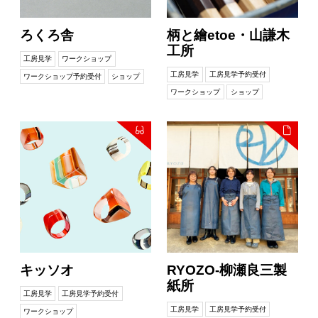
ろくろ舎
柄と繪etoe・山謙木
工所
工房見学
ワークショップ
工房見学
工房見学予約受付
ワークショップ予約受付
ショップ
ワークショップ
ショップ
キッソオ
RYOZO-柳瀬良三製
紙所
工房見学
工房見学予約受付
工房見学
工房見学予約受付
ワークショップ