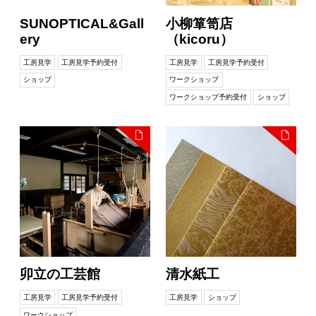
SUNOPTICAL&Gall
小柳箪笥店
ery
（kicoru）
工房見学
工房見学予約受付
工房見学
工房見学予約受付
ショップ
ワークショップ
ワークショップ予約受付
ショップ
卯立の工芸館
清水紙工
工房見学
工房見学予約受付
工房見学
ショップ
ワークショップ