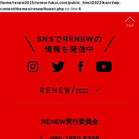
/home/renew2015/renew-fukui.com/public_html/2022/kanri/wp-
content/themes/renew/footer.php
on line
6
SNSでRENEWの
情報を発信中
RENEW実行委員会
080-7850-5336