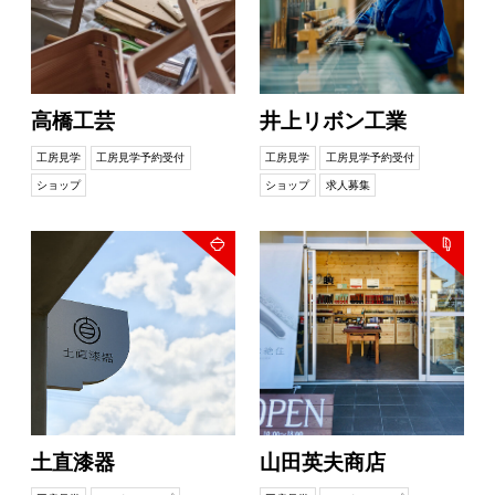
高橋工芸
井上リボン工業
工房見学
工房見学予約受付
工房見学
工房見学予約受付
ショップ
ショップ
求人募集
土直漆器
山田英夫商店