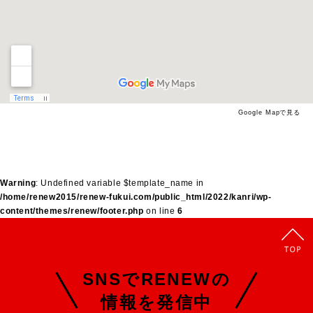
Google Mapで見る
Warning
: Undefined variable $template_name in
/home/renew2015/renew-fukui.com/public_html/2022/kanri/wp-
content/themes/renew/footer.php
on line
6
SNSでRENEWの
情報を発信中