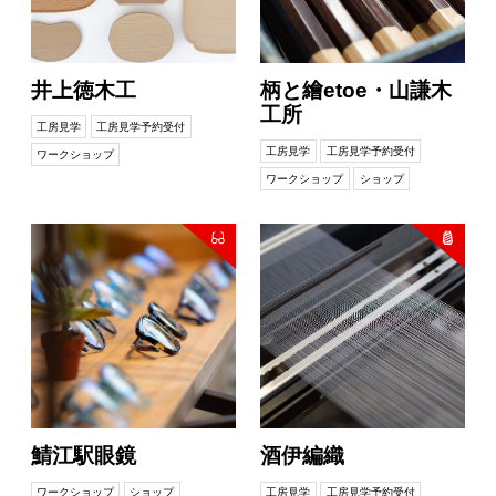
井上徳木工
柄と繪etoe・山謙木
工所
工房見学
工房見学予約受付
工房見学
工房見学予約受付
ワークショップ
ワークショップ
ショップ
鯖江駅眼鏡
酒伊編織
ワークショップ
ショップ
工房見学
工房見学予約受付