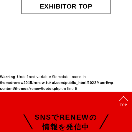
EXHIBITOR TOP
Warning
: Undefined variable $template_name in
/home/renew2015/renew-fukui.com/public_html/2022/kanri/wp-
content/themes/renew/footer.php
on line
6
SNSでRENEWの
情報を発信中