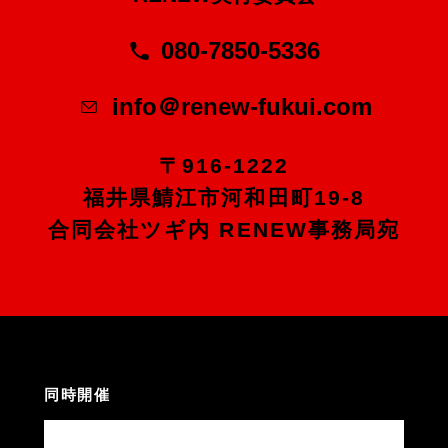
080-7850-5336
info＠renew-fukui.com
〒916-1222
福井県鯖江市河和田町19-8
合同会社ツギ内 RENEW事務局宛
同時開催