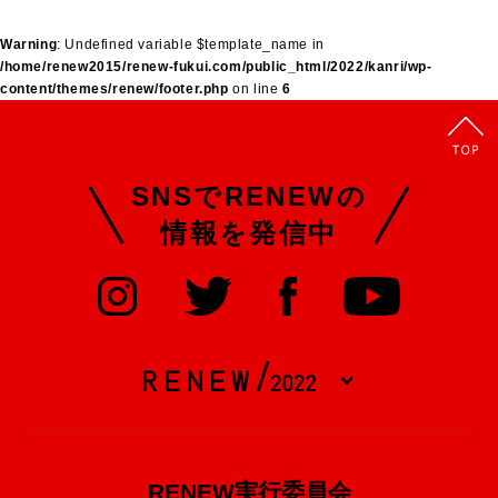
Warning
: Undefined variable $template_name in
/home/renew2015/renew-fukui.com/public_html/2022/kanri/wp-
content/themes/renew/footer.php
on line
6
SNSでRENEWの
情報を発信中
RENEW実行委員会