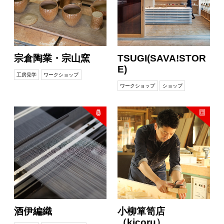
宗倉陶業・宗山窯
TSUGI(SAVA!STOR
E)
工房見学
ワークショップ
ワークショップ
ショップ
酒伊編織
小柳箪笥店
（kicoru）