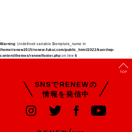
Warning
: Undefined variable $template_name in
/home/renew2015/renew-fukui.com/public_html/2022/kanri/wp-
content/themes/renew/footer.php
on line
6
SNSでRENEWの
情報を発信中