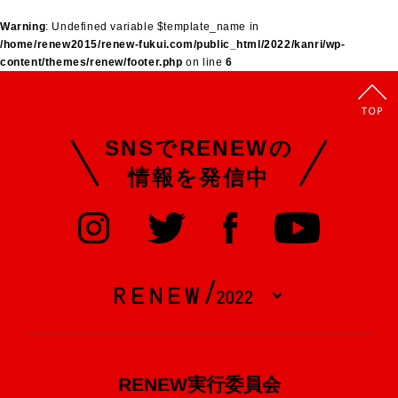
Warning
: Undefined variable $template_name in
/home/renew2015/renew-fukui.com/public_html/2022/kanri/wp-
content/themes/renew/footer.php
on line
6
SNSでRENEWの
情報を発信中
RENEW実行委員会