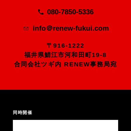
080-7850-5336
info＠renew-fukui.com
〒916-1222
福井県鯖江市河和田町19-8
合同会社ツギ内 RENEW事務局宛
同時開催