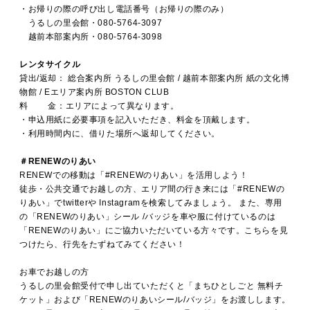
・お帰りの際の呼び出し電話番号（お帰りの際のみ）
うるしの里会館・080-5764-3097
越前本部案内所・080-5764-3098
レンタサイクル
貸出/返却： 総合案内所 うるしの里会館 / 越前本部案内所 紙の文化博
物館 / Eエリア案内所 BOSTON CLUB
料 金：エリアによって異なります。
・申込用紙に必要事項を記入いただき、料金を頂戴します。
・利用時間内に、借りた場所へ返却してください。
＃RENEWのりあい
RENEWでの移動は「#RENEWのりあい」を活用しよう！
徒歩・公共交通でお越しの方、エリア間の行き来には「#RENEWの
りあい」でtwitterや Instagramを検索してみましょう。 また、専用
の「RENEWのりあい」シール /バッジを車や服に付けているのは
「RENEWのりあい」にご協力いただいている方々です。こちらを見
つけたら、行先をたずねてみてください！
お車でお越しの方
うるしの里会館受付で申し出ていただくと「まちひとしごと 無料チ
ケット」および「RENEWのりあいシール/バッジ」をお渡しします。