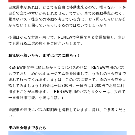
自家用車があれば、どこでも自由に移動出来るので、様々なルートを
自分で立てやすいかもしれません。ですが、車での移動手段がなく、
電車やバス・徒歩での移動を考えている方は、どう周ったらいいか分
からない！と困っていらっしゃるのではないでしょうか？
今回はそんな方達へ向けて、RENEWで利用できる交通情報と、歩い
ても周れる工房の数々をご紹介いたします。
鯖江駅へ着いたら、まずはバスに乗ろう！
RENEW期間中は鯖江駅からつつじバスの他に、RENEW専用のバス
もでており、めがねミュージアム等を経由して、うるしの里会館まで
連れて行ってくれます。まずは、このバスに乗って、漆の里会館を目
指してみましょう！料金は一回300円。一日券は1,000円でお得に利
用することが出来ます。（RENEW専用のバスとタクシーは、共通で
一日券利用可能。小児は半額。）
※記事の最後にバスの時刻表を掲載しています。是非、ご参考くださ
い。
漆の里会館まできたら