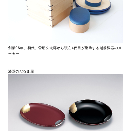
創業96年、初代、曽明久太郎から現在4代目が継承する越前漆器のメ
ーカー。
漆器のだるま屋