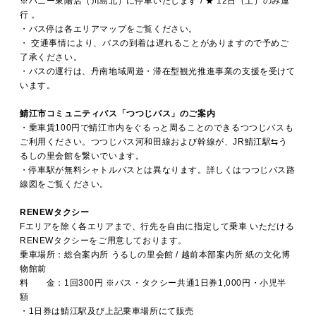
※ハニー東陽店（川島北）に停車いたします / ★ 12日（土）のみ運
行 。
・バス停は各エリアマップをご覧ください。
・ 交通事情により、バスの到着は遅れることがありますので予めご
了承ください。
・バスの運行は、丹南地域周遊・滞在型観光推進事業の支援を受けて
います。
鯖江市コミュニティバス「つつじバス」のご案内
・乗車賃100円で鯖江市内をぐるっと周ることのできるつつじバスも
ご利用ください。つつじバス河和田線および幹線が、JR鯖江駅⇆う
るしの里会館を繋いでいます。
・停車駅が無料シャトルバスとは異なります。詳しくはつつじバス路
線図をご覧ください。
RENEWタクシー
Fエリアを除く各エリアまで、行先を自由に指定して乗車 いただける
RENEWタクシーをご用意しております。
乗車場所：総合案内所 うるしの里会館 / 越前本部案内所 紙の文化博
物館前
料 金：1回300円 ※バス・タクシー共通1日券1,000円・小児半
額
・1日券は鯖江駅及び上記乗車場所にて販売