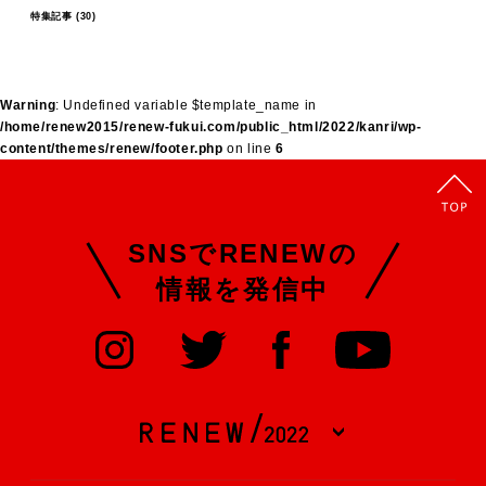
特集記事
(30)
Warning
: Undefined variable $template_name in
/home/renew2015/renew-fukui.com/public_html/2022/kanri/wp-
content/themes/renew/footer.php
on line
6
SNSでRENEWの
情報を発信中