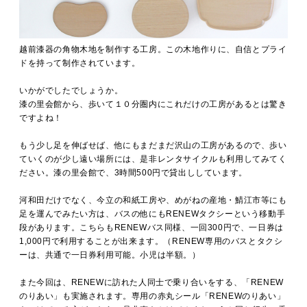
越前漆器の角物木地を制作する工房。この木地作りに、自信とプライ
ドを持って制作されています。
いかがでしたでしょうか。
漆の里会館から、歩いて１０分圏内にこれだけの工房があるとは驚き
ですよね！
もう少し足を伸ばせば、他にもまだまだ沢山の工房があるので、歩い
ていくのが少し遠い場所には、是非レンタサイクルも利用してみてく
ださい。漆の里会館で、3時間500円で貸出ししています。
河和田だけでなく、今立の和紙工房や、めがねの産地・鯖江市等にも
足を運んでみたい方は、バスの他にもRENEWタクシーという移動手
段があります。こちらもRENEWバス同様、一回300円で、
一日券は
1,000円で利用することが出来ます。（RENEW専用のバスとタクシ
ーは、共通で一日券利用可能。小児は半額。）
また今回は、RENEWに訪れた人同士で乗り合いをする、「RENEW
のりあい」も実施されます。専用の赤丸シール「RENEWのりあい」