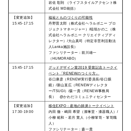
岩佐 彰則 （ライフスタイルアクセント株
式会社 MD統括）
【変更追加】
福祉とものづくりの可能性
15:45-17:15
丹野晋太郎（株式会社ヘラルボニー プロ
ジェクトマネージャー）/稲垣かのこ（株
式会社ヘラルボニー クリエイティブディ
レクター）/大山真司（特定非営利活動法
人Lanka施設長）
ファシリテーター：前川雄一
（HUMORABO）
15:45-17:15
グッドデザイン賞2019 受賞記念トークイ
ベント「RENEWのつくり方」
谷口康彦（RENEW実行委員長/谷口眼
鏡）/新山直広（RENEWディレクタ
ー/TSUGI）/森一貴（RENEW事務局
長） @かわだコミュニティセンター
【変更追加】
移住EXPO：産地の師弟トークイベント
17:30-19:00
内田 徹・嶋田 希望（漆琳堂・漆器職人）/
小柳 範和・若月 寛人（小柳箪笥・箪笥職
人）
ファシリテーター：森一貴