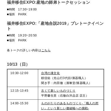
福井移住EXPO:産地の師弟トークセッション
■時間 17:30~19:00
■場所 PARK
福井移住EXPO:「産地合説2019」プレトークイベン
ト
■時間 19:20~20:50
■場所 PARK
各トークの詳しい内容は
こちら
10/13（日）
10:30-12:00
台湾の漆文化
頼信佑（光山行3代目/漆器職人）
聞き手：内田徹（漆琳堂/漆器職人）
12:15-13:45
古くて新しいものづくり
平野馨生里（石徹白洋品店 店主）
14:00-15:30
ものがたりのあるものづくり-「職人の想
い」という新しい価値軸への挑戦-