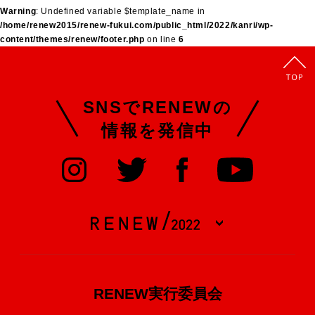
Warning
: Undefined variable $template_name in
/home/renew2015/renew-fukui.com/public_html/2022/kanri/wp-
content/themes/renew/footer.php
on line
6
SNSでRENEWの
情報を発信中
RENEW実行委員会