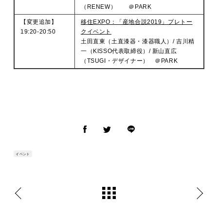
（RENEW） ＠PARK
【変更追加】
移住EXPO：「産地合説2019」プレトー
19:20-20:50
クイベント
土田直東（土直漆器・漆器職人）/ 吉川精
一（KISSO代表取締役）/ 新山直広
（TSUGI・デザイナー） ＠PARK
イベント