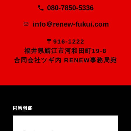
080-7850-5336
info＠renew-fukui.com
〒916-1222
福井県鯖江市河和田町19-8
合同会社ツギ内 RENEW事務局宛
同時開催