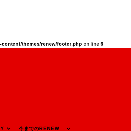
-content/themes/renew/footer.php
on line
6
AY
今までのRENEW