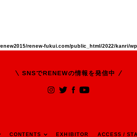
renew2015/renew-fukui.com/public_html/2022/kanri/wp
SNSでRENEWの
情報を発信中
CONTENTS
EXHIBITOR
ACCESS / ST