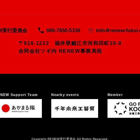
EW実行委員会
080-7850-5336
info＠renew-fukui
〒916-1222 福井県鯖江市河和田町19-8
合同会社ツギ内 RENEW事務局宛
NEW Support Team
Nearby events
Member
Copyright RENEW実行委員会 All Rights Reserved.