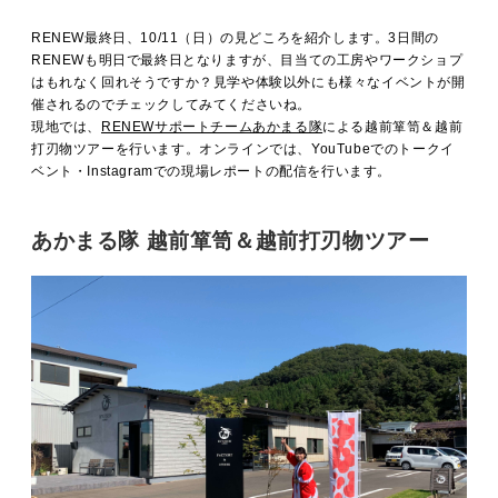
MOVIE
RENEW最終日、10/11（日）の見どころを紹介します。3日間の
RENEWも明日で最終日となりますが、目当ての工房やワークショプ
はもれなく回れそうですか？見学や体験以外にも様々なイベントが開
ACCESS / STAY
催されるのでチェックしてみてくださいね。
現地では、
RENEWサポートチームあかまる隊
による越前箪笥＆越前
打刃物ツアーを行います。オンラインでは、YouTubeでのトークイ
ベント・Instagramでの現場レポートの配信を行います。
CONTACT
あかまる隊 越前箪笥＆越前打刃物ツアー