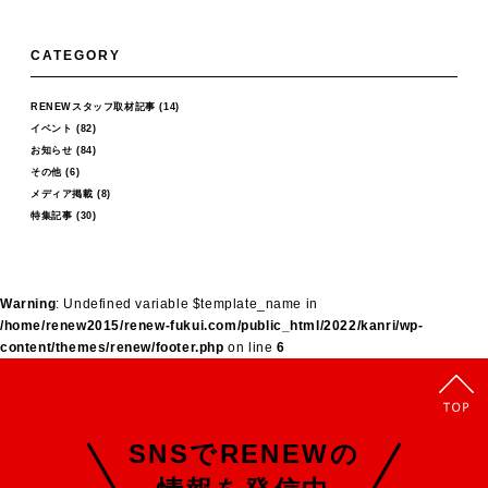
CATEGORY
RENEWスタッフ取材記事
(14)
イベント
(82)
お知らせ
(84)
その他
(6)
メディア掲載
(8)
特集記事
(30)
Warning
: Undefined variable $template_name in
/home/renew2015/renew-fukui.com/public_html/2022/kanri/wp-
content/themes/renew/footer.php
on line
6
SNSでRENEWの