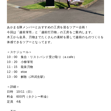
あかまる隊メンバーとおすすめの工房を巡るツアー企画！
今回は「越前箪笥」と「越前打刃物」の工房をご案内します。
木工から金具、刃物までたくさんの素材を通して越前のものづくりを
体感できるツアーとなってます。
＜スケジュール＞
10：00 集合・リストバンド受け取り（a.cafe）
10：20 小柳箪笥
11：15 龍泉刃物
12：00 etoe
13：00 解散（JR武生駅）
＜詳細＞
日時 10/11（日）
料金 600円（タクシー料金）
定員 4名