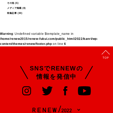
その他
(6)
メディア掲載
(8)
特集記事
(30)
Warning
: Undefined variable $template_name in
/home/renew2015/renew-fukui.com/public_html/2022/kanri/wp-
content/themes/renew/footer.php
on line
6
SNSでRENEWの
情報を発信中