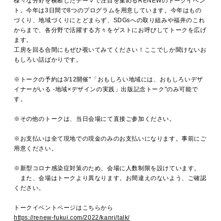
様々な分野を横断したテーマで注目を集めるRENEWのトークイベン
MOVIE
ト。今年は3日間で8つのプログラムを用意しています。今年はもの
づくり、地域づくりにとどまらず、SDGsへの取り組みや福井のこれ
からまで、各分野で活躍する方々をゲストにお呼びしてトークを広げ
ます。
ACCESS / STAY
工房を回る合間にもぜひ覗いてみてください！ここでしか聞けないお
もしろい話ばかりです。
※トークの予約は3/12開催"「おもしろい地域には、おもしろいデザ
CONTACT
イナーがいる -地域×デザインの実践」出版記念トーク"のみ可能で
す。
※その他のトークは、当日会場にて直接ご参加ください。
※お支払いは全て現地での現金のみのお支払いになります。事前にご
用意ください。
※新型コロナ感染症対策のため、会場に人数制限を設けています。
また、会場はトークより異なります。お間違えのないよう、ご確認
ください。
トークイベントページはこちらから
https://renew-fukui.com/2022/kanri/talk/