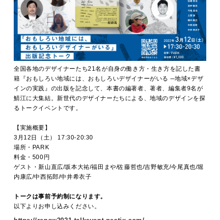
全国各地のデザイナーたち21名が自身の働き方・生き方を記した書
籍『おもしろい地域には、おもしろいデザイナーがいる ─地域×デザ
インの実践』の出版を記念して、本書の編著者、著者、編集者9名が
鯖江に大集結。新世代のデザイナーたちによる、地域のデザインを探
るトークイベントです。
【実施概要】
3月12日（土） 17:30-20:30
場所・PARK
料金・500円
ゲスト・新山直広/坂本大祐/福田まや/佐藤哲也/吉野敏充/今尾真也/堀
内康広/中西拓郎/中井希衣子
トークは事前予約制になります。
以下よりお申し込みください。