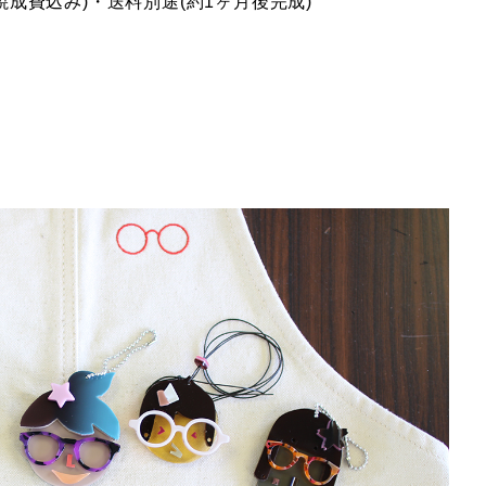
・焼成費込み)・送料別途(約1ヶ月後完成)