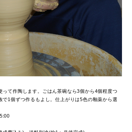
使って作陶します。ごはん茶碗なら3個から4個程度つ
族で1個ずつ作るもよし。仕上がりは5色の釉薬から選
15:00