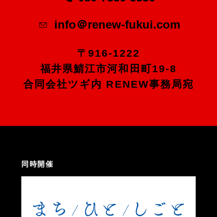
info＠renew-fukui.com
〒916-1222
福井県鯖江市河和田町19-8
合同会社ツギ内 RENEW事務局宛
同時開催