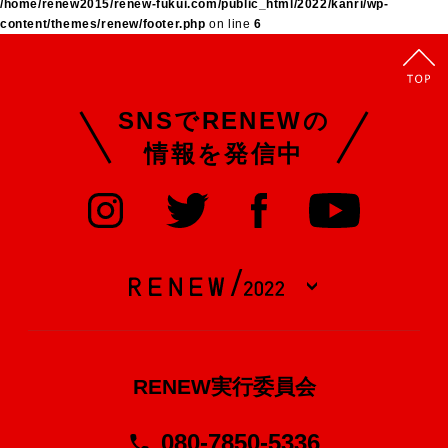
/home/renew2015/renew-fukui.com/public_html/2022/kanri/wp-
content/themes/renew/footer.php
on line
6
SNSでRENEWの
情報を発信中
RENEW実行委員会
080-7850-5336