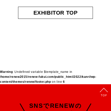
EXHIBITOR TOP
Warning
: Undefined variable $template_name in
/home/renew2015/renew-fukui.com/public_html/2022/kanri/wp-
content/themes/renew/footer.php
on line
6
SNSでRENEWの