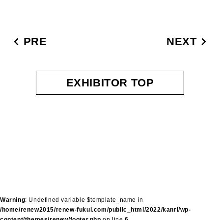
PRE
NEXT
EXHIBITOR TOP
Warning
: Undefined variable $template_name in
/home/renew2015/renew-fukui.com/public_html/2022/kanri/wp-
content/themes/renew/footer.php
on line
6