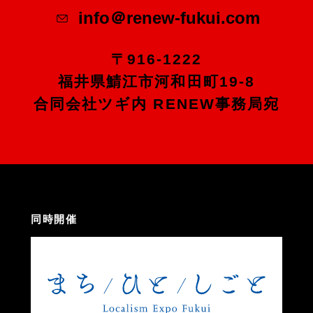
info＠renew-fukui.com
〒916-1222
福井県鯖江市河和田町19-8
合同会社ツギ内 RENEW事務局宛
同時開催