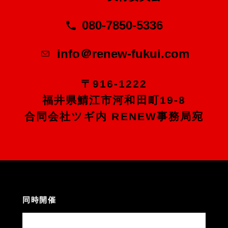
080-7850-5336
info＠renew-fukui.com
〒916-1222
福井県鯖江市河和田町19-8
合同会社ツギ内 RENEW事務局宛
同時開催