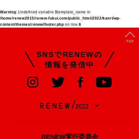
Warning
: Undefined variable $template_name in
/home/renew2015/renew-fukui.com/public_html/2022/kanri/wp-
content/themes/renew/footer.php
on line
6
SNSでRENEWの
情報を発信中
RENEW実行委員会