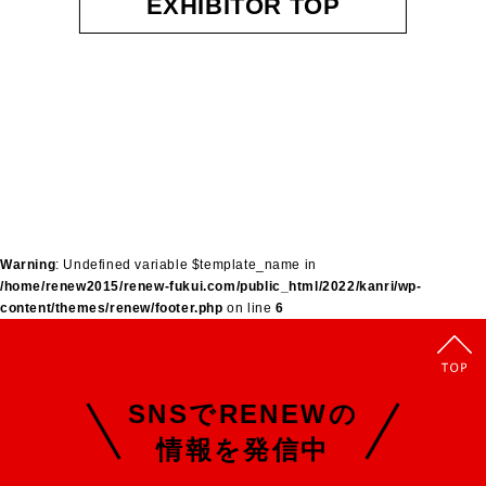
EXHIBITOR TOP
Warning
: Undefined variable $template_name in
/home/renew2015/renew-fukui.com/public_html/2022/kanri/wp-
content/themes/renew/footer.php
on line
6
SNSでRENEWの
情報を発信中