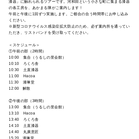
漆器」に触れられるツアーです。河和田という小さな町に集まる漆器
の各工房を、あかまる隊がご案内します！
午前と午後に1回ずつ実施します。ご都合の合う時間帯にお申し込み
ください。
※新型コロナウイルス感染症拡大防止のため、必ず案内所を通ってい
ただき、リストバンドを受け取ってください。
＜スケジュール＞
①午前の部（2時間）
10:00 集合（うるしの里会館）
10:10 ろくろ舎
10:30 土直漆器
11:00 Hacoa
11:30 漆琳堂
12:00 解散
②午後の部（3時間）
13:00 集合（うるしの里会館）
13:10 Hacoa
13:40 ろくろ舎
14:10 土直漆器
14:40 丸廣意匠
15:20 漆琳堂