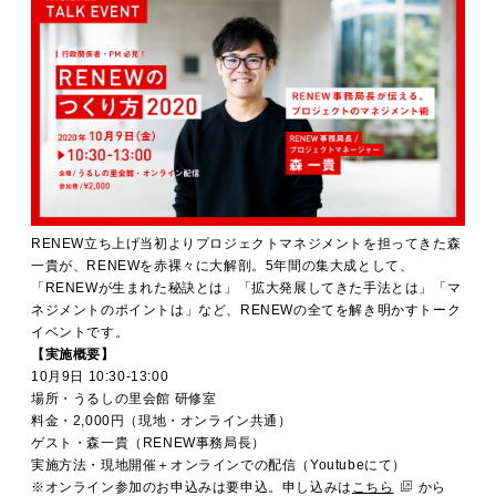
RENEW立ち上げ当初よりプロジェクトマネジメントを担ってきた森
一貴が、RENEWを赤裸々に大解剖。5年間の集大成として、
「RENEWが生まれた秘訣とは」「拡大発展してきた手法とは」「マ
ネジメントのポイントは」など、RENEWの全てを解き明かすトーク
イベントです。
【実施概要】
10月9日 10:30-13:00
場所・うるしの里会館 研修室
料金・2,000円（現地・オンライン共通）
ゲスト・森一貴（RENEW事務局長）
実施方法・現地開催＋オンラインでの配信（Youtubeにて）
※オンライン参加のお申込みは要申込。申し込みは
こちら
から