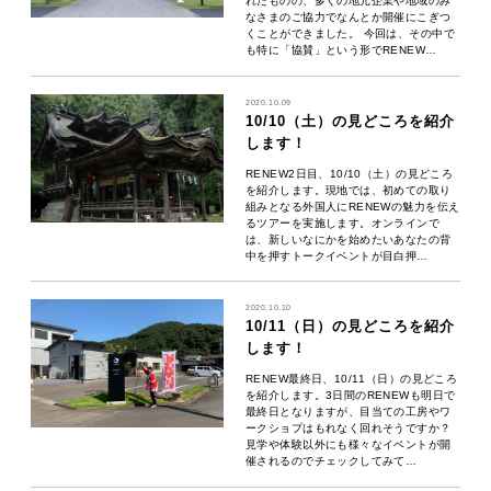
れたものの、多くの地元企業や地域のみ
なさまのご協力でなんとか開催にこぎつ
くことができました。 今回は、その中で
も特に「協賛」という形でRENEW…
2020.10.09
10/10（土）の見どころを紹介
します！
RENEW2日目、10/10（土）の見どころ
を紹介します。現地では、初めての取り
組みとなる外国人にRENEWの魅力を伝え
るツアーを実施します。オンラインで
は、新しいなにかを始めたいあなたの背
中を押すトークイベントが目白押…
2020.10.10
10/11（日）の見どころを紹介
します！
RENEW最終日、10/11（日）の見どころ
を紹介します。3日間のRENEWも明日で
最終日となりますが、目当ての工房やワ
ークショプはもれなく回れそうですか？
見学や体験以外にも様々なイベントが開
催されるのでチェックしてみて…