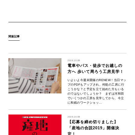
関連記事
2019.10.08
電車やバス・徒歩でお越しの
方へ 歩いて周ろう工房見学！
いよいよ今週末開催のRENEW！当日マッ
プのPDFもアップされ、何処の工房に行
こうかな？と予定を立て始めた方もいる
のではないでしょうか？ まずは河和田
でいくつかの工房を見学してから、今立
に和紙のワークショッ…
2019.10.08
【応募を締め切りました】
「産地の合説2019」開催決
定！