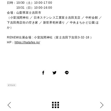
日時：10/30（土）10:00-17:00
10/31（日）10:00-16:00
会場：山梨県富士吉田市
（
小室浅間神社 ／ 日本ステンレス工業富士吉田支店 ／ 中村会館 ／
下吉田商店街の空き家 ／ 新世界乾杯通り ／ 中央まちかど公園 ほ
か）
RENEW出展
会場 : 小室浅間神社（富士吉田下吉田3-32-18 ）
HP：
https://hatafes.jp/
イベント