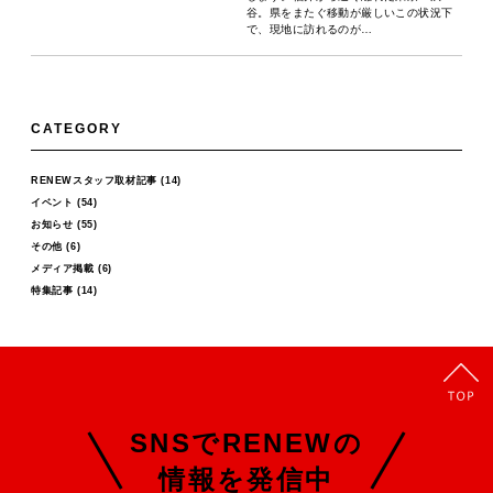
谷。県をまたぐ移動が厳しいこの状況下
で、現地に訪れるのが…
CATEGORY
RENEWスタッフ取材記事
(14)
イベント
(54)
お知らせ
(55)
その他
(6)
メディア掲載
(6)
特集記事
(14)
SNSでRENEWの
情報を発信中