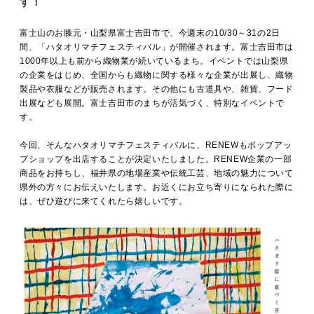
す！
MOVIE
富士山のお膝元・山梨県富士吉田市で、今週末の10/30～31の2日
間、「ハタオリマチフェスティバル」が開催されます。富士吉田市は
1000年以上も前から織物業が続いているまち。イベントでは山梨県
ACCESS / STAY
の企業をはじめ、全国からも織物に関する様々な企業が出展し、織物
製品や衣服などが販売されます。その他にも古道具や、雑貨、フード
出展なども展開。富士吉田市のまちが活気づく、特別なイベントで
す。
CONTACT
今回、そんなハタオリマチフェスティバルに、RENEWもポップアッ
プショップを出店することが決定いたしました。RENEW企業の一部
商品をお持ちし、福井県の地場産業や伝統工芸、地域の魅力について
県外の方々にお伝えいたします。お近くにお立ち寄りになられた際に
は、ぜひ遊びに来てくれたら嬉しいです。