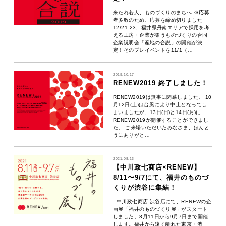
来たれ若人、ものづくりのまちへ ※応募
者多数のため、応募を締め切りました
12/21-23、福井県丹南エリアで採用を考
える工房・企業が集うものづくりの合同
企業説明会「産地の合説」の開催が決
定！そのプレイベントを11/1（…
2019.10.17
RENEW2019 終了しました！
RENEW2019は無事に閉幕しました。 10
月12日(土)は台風により中止となってし
まいましたが、13日(日)と14日(月)に
RENEW2019が開催することができまし
た。 ご来場いただいたみなさま、ほんと
うにありがと…
2021.08.13
【中川政七商店×RENEW】
8/11〜9/7にて、福井のものづ
くりが渋谷に集結！
中川政七商店 渋谷店にて、RENEWの企
画展「福井のものづくり展」がスタート
しました。8月11日から9月7日まで開催
します。福井から遠く離れた東京・渋