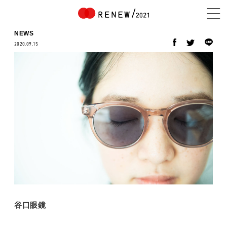
NEWS
2020.09.15
NEWS
ABOUT
CONTENTS
EXHIBITOR
谷口眼鏡