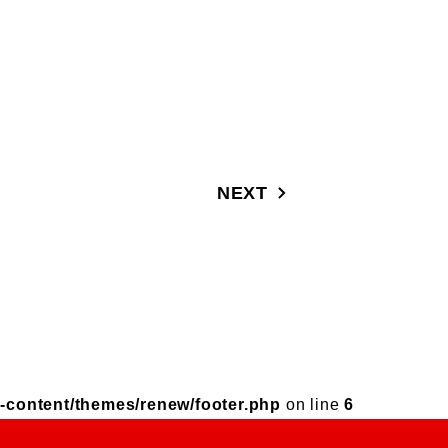
NEXT
-content/themes/renew/footer.php
on line
6