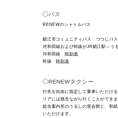
◯バス
RENEWのシャトルバス
鯖江市コミュニティバス つつじバス
河和田線および幹線がJR鯖江駅⇔う
河和田線
時刻表
幹線
時刻表
◯RENEWタクシー
行先を自由に指定して乗車いただける
リアには残念ながら行くことができま
総合案内所のうるしの里会館と、和紙
いただけます。