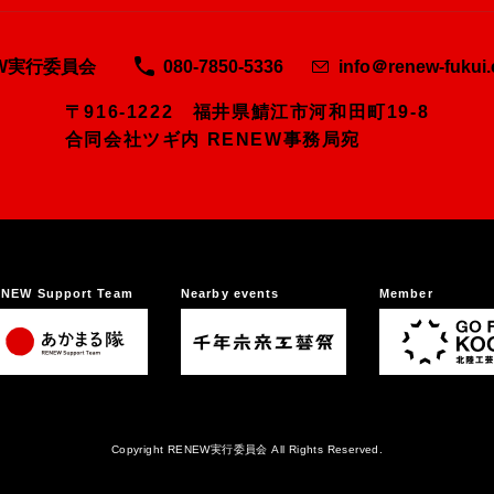
EW実行委員会
080-7850-5336
info＠renew-fukui
〒916-1222 福井県鯖江市河和田町19-8
合同会社ツギ内 RENEW事務局宛
NEW Support Team
Nearby events
Member
Copyright RENEW実行委員会 All Rights Reserved.