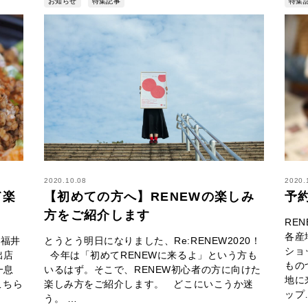
お知らせ
特集記事
特集
2020.10.08
2020.
て楽
【初めての方へ】RENEWの楽しみ
予
方をご紹介します
RE
各産
、福井
とうとう明日になりました、Re:RENEW2020！
ショ
出店
今年は「初めてRENEWに来るよ」という方も
もの
一息
いるはず。そこで、RENEW初心者の方に向けた
地に
こちら
楽しみ方をご紹介します。 どこにいこうか迷
ップ
う。 …