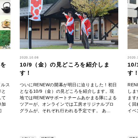
2020.10.08
2020.
所を
10/9（金）の見どころを紹介しま
10
す！
す
イルス
ついにRENEWの開幕が明日に迫りました！初日
RE
年と
となる10/9（金）の見どころを紹介します。現
しま
して
地ではRENEWサポートチームあかまる隊による
ます
参加
ツアーが、オンラインでは工房オリジナルプロ
く回
初
グラムが、それぞれ行われる予定です。 あ…
イベ