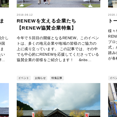
2019.09.12
2020.
しま
RENEWを支える企業たち
ト
【RENEW協賛企業特集】
様々
RE
紹介し
今年で５回目の開催となるRENEW。このイベン
プロ
外国
トは、多くの地元企業や地域の皆様のご協力の
式」
しま
上に成り立っています。 この記事では、その中
踏み
たい
でも中心的にRENEWを応援してくださっている
が各
押…
協賛企業の皆様をご紹介します！ &nbs…
イベント
お知らせ
特集記事
イベ