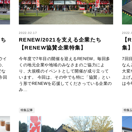
2022.02.17
2022.
たち
RENEW/2021を支える企業たち
【R
【RENEW協賛企業特集】
集
ウイ
今年度で7年目の開催を迎えるRENEW。毎回多
7回
の、
くの地元企業や地域のみなさまのご協力によ
なん
でな
り、大規模のイベントとして開催が成り立って
大変
今回
います。 今回は、その中でも特に「協賛」とい
上げ
う形でRENEWを応援してくださっている企業の
は今
み…
特集記事
特集