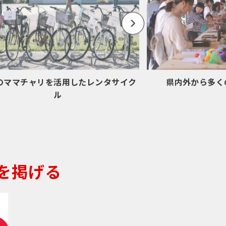
まち／ひと／しごと
イベント一覧
これまでのRENEW
JP
県内外から多く
のママチャリを活用したレンタサイク
ル
を掲げる