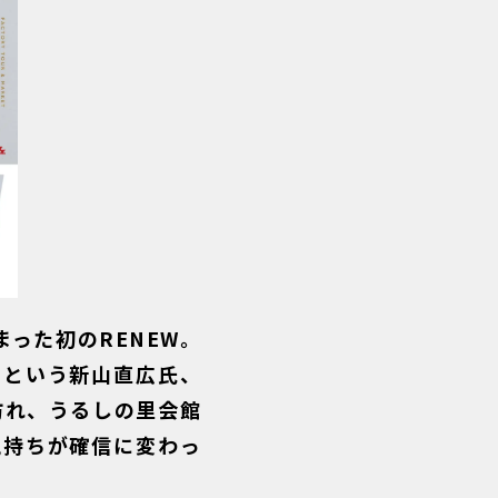
った初のRENEW。
」という新山直広氏、
訪れ、うるしの里会館
気持ちが確信に変わっ