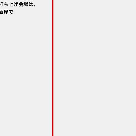
打ち上げ会場は、
酒屋で