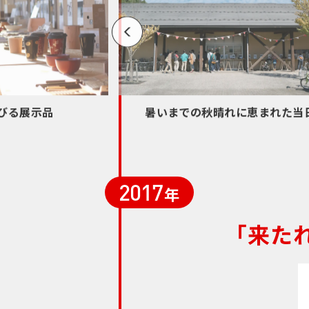
びる展示品
暑いまでの秋晴れに恵まれた当
2017
年
「来た