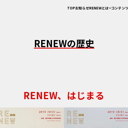
TOP
お知らせ
RENEWとは
コンテン
RENEWとは
工房見
越前鯖江のものづくり
ワークショ
RENEWの歴史
トークイベ
RENEW主催ツア
まち／ひと／
RENEWの歴史
RENEW、はじまる