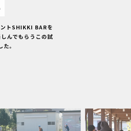
よくある質問
RENEWの心得
Q&A
SHIKKI BARを
かかわる
楽しんでもらうこの試
学ぶ
した。
応援する
観光する
働く
ご協賛
お問い合わせ
視察のご依頼
講演のご依頼
メディア取材
その他の依頼
イベント