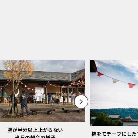
腕が半分以上上がらない
椀をモチーフにしたフ
当日の朝会の様子