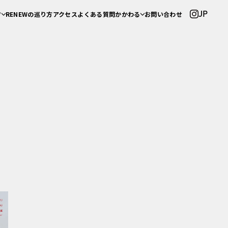
JP
ツ
RENEWの巡り方
アクセス
よくある質問
かかわる
お問い合わせ
学
学ぶ
ップ
応援する
ント
観光する
ー・イベント
働く
しごと
ご協賛