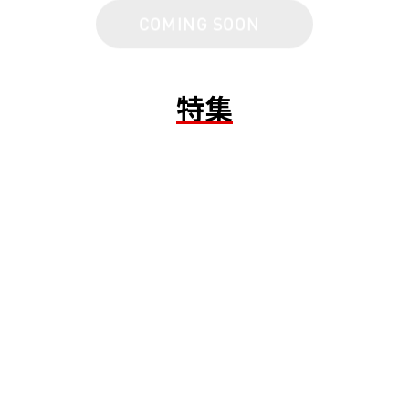
COMING SOON
特集
2026.06.05