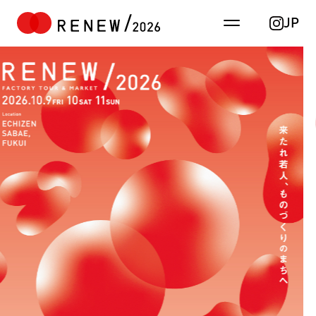
JP
TOP
お知らせ
重要
ALL
コンテンツ
RENEW in TOKYO 8月に開催
工房見学
ワークショップ
トークイベント
RENEW主催イベント
産地イベント