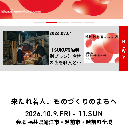
アクセス
公共交通機関でお越し
の方
車でお越しの方
2026.07.01
かかわる
NEWS
学ぶ
【SUKU宿泊特
応援する
別プラン】産地
観光する
の夜を職人と楽
働く
しむ、薪窯ナイ
ご協賛
トツアー
イベント
まち／ひと／しごと
イベント一覧
来たれ若人、ものづくりのまちへ
2026.10.9.FRI - 11.SUN
J
会場 福井県鯖江市・越前市・越前町全域