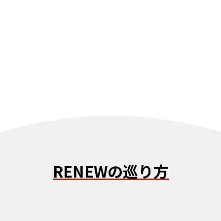
かまる
RENEWサークル「あかまる
RE
中！
隊」メンバーを募集中！
隊
MORE
RENEWの巡り方
初めてでも安心！