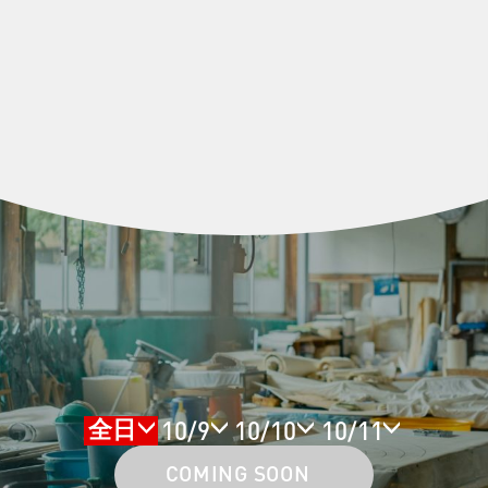
10/9
10/10
10/11
全日
COMING SOON