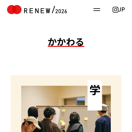
JP
かかわる
TOP
お知らせ
重要
ALL
学ぶ
コンテンツ
工房見学
ワークショップ
トークイベント
RENEW主催イベント
産地イベント