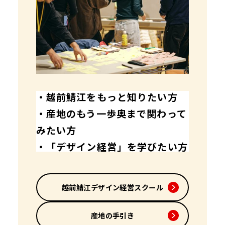
アクセス
公共交通機関でお越し
の方
車でお越しの方
かかわる
学ぶ
応援する
・越前鯖江をもっと知りたい方
観光する
・産地のもう一歩奥まで関わって
働く
ご協賛
みたい方
・「デザイン経営」を学びたい方
イベント
まち／ひと／しごと
イベント一覧
越前鯖江デザイン経営スクール
J
産地の手引き