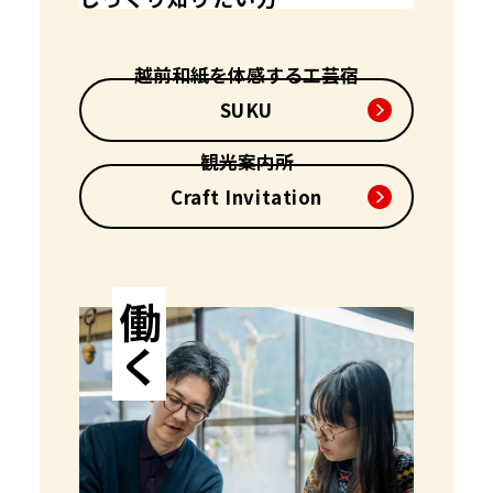
越前和紙を体感する工芸宿
SUKU
観光案内所
Craft Invitation
働く