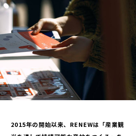
アクセス
公共交通機関でお越し
の方
車でお越しの方
かかわる
学ぶ
応援する
観光する
働く
ご協賛
イベント
まち／ひと／しごと
イベント一覧
J
2015年の開始以来、RENEWは「産業観