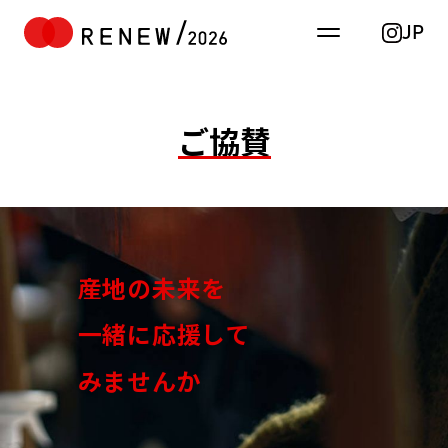
JP
ご協賛
TOP
お知らせ
重要
ALL
産
地
の
未
来
を
コンテンツ
一
緒
に
応
援
し
て
工房見学
ワークショップ
み
ま
せ
ん
か
トークイベント
RENEW主催イベント
産地イベント