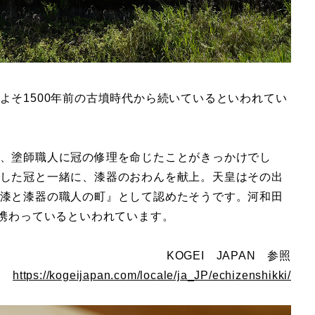
よそ1500年前の古墳時代から続いているといわれてい
、塗師職人に冠の修理を命じたことがきっかけでし
した冠と一緒に、漆器のおわんを献上。天皇はその出
漆と漆器の職人の町』として認めたそうです。河和田
に携わっているといわれています。
KOGEI JAPAN 参照
https://kogeijapan.com/locale/ja_JP/echizenshikki/