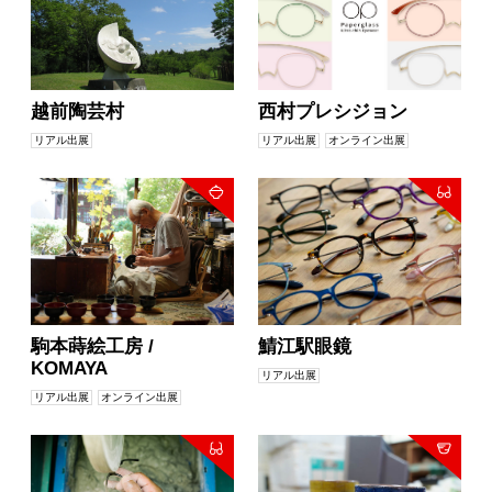
越前陶芸村
西村プレシジョン
リアル出展
リアル出展
オンライン出展
駒本蒔絵工房 /
鯖江駅眼鏡
KOMAYA
リアル出展
リアル出展
オンライン出展