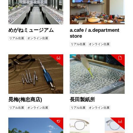
めがねミュージアム
a.cafe / a.department
store
リアル出展
オンライン出展
リアル出展
オンライン出展
晃梅(梅忠商店)
長田製紙所
リアル出展
オンライン出展
リアル出展
オンライン出展