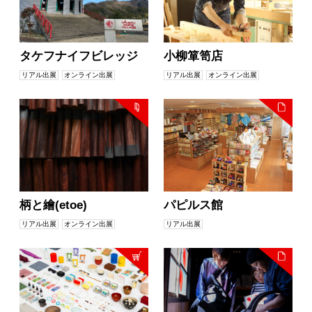
タケフナイフビレッジ
小柳箪笥店
リアル出展
オンライン出展
リアル出展
オンライン出展
柄と繪(etoe)
パピルス館
リアル出展
オンライン出展
リアル出展