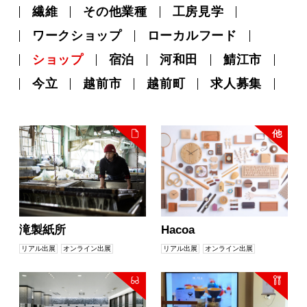
MOVIE
繊維
その他業種
工房見学
ワークショップ
ローカルフード
ショップ
宿泊
河和田
鯖江市
ACCESS / STAY
今立
越前市
越前町
求人募集
滝製紙所
Hacoa
リアル出展
オンライン出展
リアル出展
オンライン出展