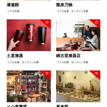
漆遊館
龍泉刃物
リアル出展
リアル出展
オンライン出展
土直漆器
錦古里漆器店
リアル出展
オンライン出展
リアル出展
オンライン出展
ベロ亭賽窯
風来窯