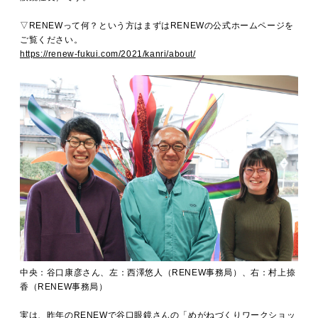
▽RENEWって何？という方はまずはRENEWの公式ホームページを
ご覧ください。
https://renew-fukui.com/2021/kanri/about/
中央：谷口康彦さん、左：西澤悠人（RENEW事務局）、右：村上捺
香（RENEW事務局）
実は、昨年のRENEWで谷口眼鏡さんの「めがねづくりワークショッ