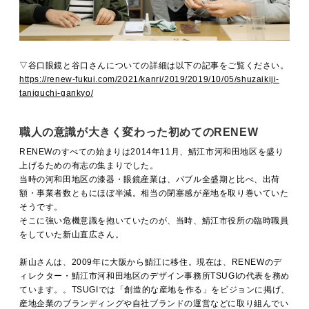
▽谷口眼鏡と谷口さんについての詳細は以下の記事をご覧ください。
https://renew-fukui.com/2021/kanri/2019/2019/10/05/shuzaikiji-
taniguchi-gankyo/
職人の意識が大きく変わった初めてのRENEW
RENEWのすべての始まりは2014年11月、鯖江市河和田地区を盛り
上げるための有志の集まりでした。
当時の河和田地区の漆器・眼鏡産業は、バブル全盛期と比べ、出荷
額・事業者数ともにほぼ半減。相当の閉塞感が産地を取り巻いていた
そうです。
そこに強い危機意識を抱いていたのが、当時、鯖江市役所の臨時職員
をしていた新山直広さん。
新山さんは、2009年に大阪から鯖江に移住。現在は、RENEWのデ
ィレクター・鯖江市河和田地区のデザイン事務所TSUGIの代表を務め
ています。。TSUGIでは「創造的な産地を作る」をビジョンに掲げ、
産地企業のブランディングや自社ブランドの運営などに取り組んでい