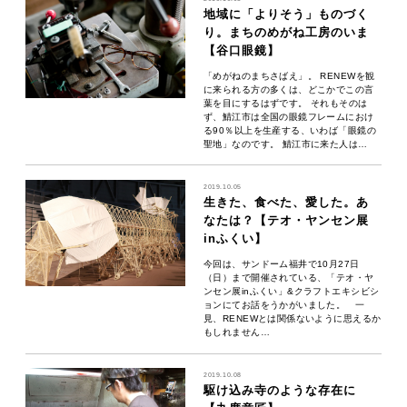
地域に「よりそう」ものづく
り。まちのめがね工房のいま
【谷口眼鏡】
「めがねのまちさばえ」。 RENEWを観
に来られる方の多くは、どこかでこの言
葉を目にするはずです。 それもそのは
ず、鯖江市は全国の眼鏡フレームにおけ
る90％以上を生産する、いわば「眼鏡の
聖地」なのです。 鯖江市に来た人は…
2019.10.05
生きた、食べた、愛した。あ
なたは？【テオ・ヤンセン展
inふくい】
今回は、サンドーム福井で10月27日
（日）まで開催されている、「テオ・ヤ
ンセン展inふくい」&クラフトエキシビシ
ョンにてお話をうかがいました。 一
見、RENEWとは関係ないように思えるか
もしれません…
2019.10.08
駆け込み寺のような存在に