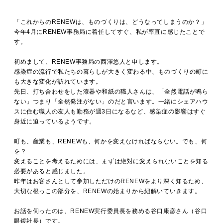
MOVIE
「これからのRENEWは、ものづくりは、どうなってしまうのか？」
今年4月にRENEW事務局に着任してすぐ、私が率直に感じたことで
す。
ACCESS / STAY
初めまして、RENEW事務局の西澤悠人と申します。
感染症の流行で私たちの暮らしが大きく変わる中、ものづくりの町に
も大きな変化が訪れています。
CONTACT
先日、打ち合わせをした漆器や和紙の職人さんは、「全然電話が鳴ら
ない」つまり「全然発注がない」のだと言います。一緒にシェアハウ
スに住む職人の友人も勤務が週3日になるなど、感染症の影響はすぐ
身近に迫っているようです。
町も、産業も、RENEWも、何かを変えなければならない。でも、何
を？
変えることを考えるためには、まずは絶対に変えられないことを知る
必要があると感じました。
昨年はお客さんとして参加しただけのRENEWをより深く知るため、
大切な根っこの部分を、RENEWの始まりから紐解いていきます。
お話を伺ったのは、RENEW実行委員長を務める谷口康彦さん（谷口
眼鏡社長）です。