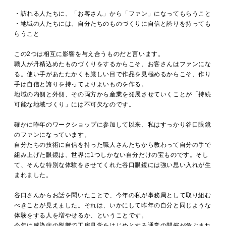
・訪れる人たちに、「お客さん」から「ファン」になってもらうこと
・地域の人たちには、自分たちのものづくりに自信と誇りを持っても
らうこと
この2つは相互に影響を与え合うものだと言います。
職人が丹精込めたものづくりをするからこそ、お客さんはファンにな
る。使い手があたたかくも厳しい目で作品を見極めるからこそ、作り
手は自信と誇りを持ってよりよいものを作る。
地域の内側と外側、その両方から産業を発展させていくことが「持続
可能な地域づくり」には不可欠なのです。
確かに昨年のワークショップに参加して以来、私はすっかり谷口眼鏡
のファンになっています。
自分たちの技術に自信を持った職人さんたちから教わって自分の手で
組み上げた眼鏡は、世界に1つしかない自分だけの宝ものです。そし
て、そんな特別な体験をさせてくれた谷口眼鏡には強い思い入れが生
まれました。
谷口さんからお話を聞いたことで、今年の私が事務局として取り組む
べきことが見えました。それは、いかにして昨年の自分と同じような
体験をする人を増やせるか、ということです。
今年は感染症の影響で工房見学をはじめとする通常の開催が危ぶまれ