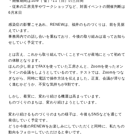
・開催期間は10/9（ 金）-11（日）の三日間
・従来の工房見学やワークショップなど、対面イベントの開催判断は
6月末日
感染症の影響こそあれ、RENEWは、福井のものづくりは、前を見据
えています。
事務局内での話し合いを重ねており、今後の取り組みは追ってお知ら
せしていく予定です。
とは言え、これから取り組んでいくことすべてが産地にとって初めて
の体験となります。
ほんの少し前までFAXを使っていた工房さんと、Zoomを使ったオン
ラインの会議をしようとしているのです。テストでは、Zoomをつな
ぎながら、同時に電話で操作方法を伝えました。正直、会議が滞りな
く進むかどうか、不安な気持ちが9割です。
しかし、着実に、変わり続ける機運は高まっています。
ものづくりのまちは、変わり続けようとしています。
変わり続けるものづくりのまちの様子は、今後もSNSなどを通じて
発信していく予定です。
どうか今後のRENEWをお楽しみにしていただくと同時に、私たちの
動向をフォローしていただけると幸いです。