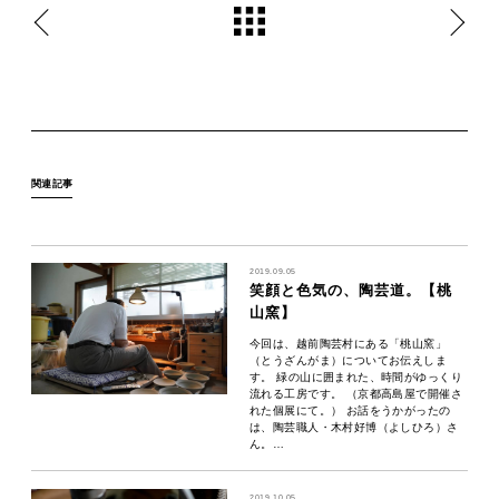
関連記事
2019.09.05
笑顔と色気の、陶芸道。【桃
山窯】
今回は、越前陶芸村にある「桃山窯」
（とうざんがま）についてお伝えしま
す。 緑の山に囲まれた、時間がゆっくり
流れる工房です。 （京都高島屋で開催さ
れた個展にて。） お話をうかがったの
は、陶芸職人・木村好博（よしひろ）さ
ん。…
2019.10.05