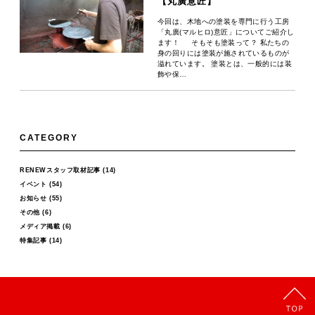
【丸廣意匠】
今回は、木地への塗装を専門に行う工房
「丸廣(マルヒロ)意匠」についてご紹介し
ます！ そもそも塗装って？ 私たちの
身の回りには塗装が施されているものが
溢れています。 塗装とは、一般的には装
飾や保…
CATEGORY
RENEWスタッフ取材記事
(14)
イベント
(54)
お知らせ
(55)
その他
(6)
メディア掲載
(6)
特集記事
(14)