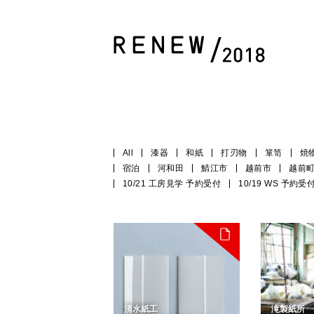
All
漆器
和紙
打刃物
箪笥
焼
宿泊
河和田
鯖江市
越前市
越前
10/21 工房見学 予約受付
10/19 WS 予約受
清水紙工
滝製紙所