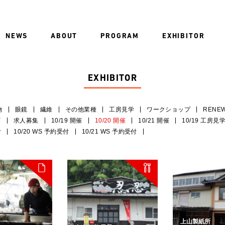
NEWS
ABOUT
PROGRAM
EXHIBITOR
EXHIBITOR
物
眼鏡
繊維
その他業種
工房見学
ワークショップ
RENE
町
求人募集
10/19 開催
10/20 開催
10/21 開催
10/19 工房見
付
10/20 WS 予約受付
10/21 WS 予約受付
上山製紙所